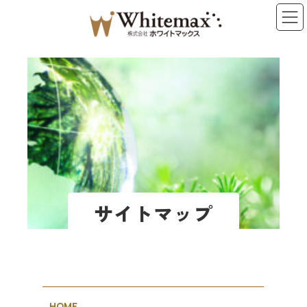
コ
ナ
ン
ビ
テ
ゲ
ン
ー
ツ
シ
へ
ョ
ス
ン
キ
に
ッ
移
プ
動
サイトマップ
HOME