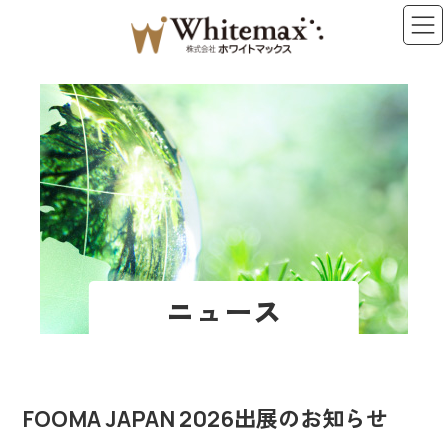
コ
ナ
ン
ビ
テ
ゲ
ン
ー
ツ
シ
へ
ョ
ス
ン
キ
に
ッ
移
プ
動
ニュース
FOOMA JAPAN 2026出展のお知らせ