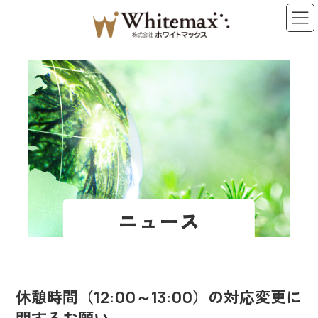
コ
ナ
ン
ビ
テ
ゲ
ン
ー
ツ
シ
へ
ョ
ス
ン
キ
に
ッ
移
プ
動
ニュース
休憩時間（12:00～13:00）の対応変更に