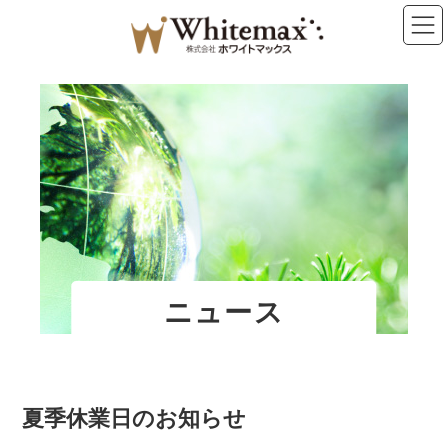
コ
ナ
ン
ビ
テ
ゲ
ン
ー
ツ
シ
へ
ョ
ス
ン
キ
に
ッ
移
プ
動
ニュース
夏季休業日のお知らせ