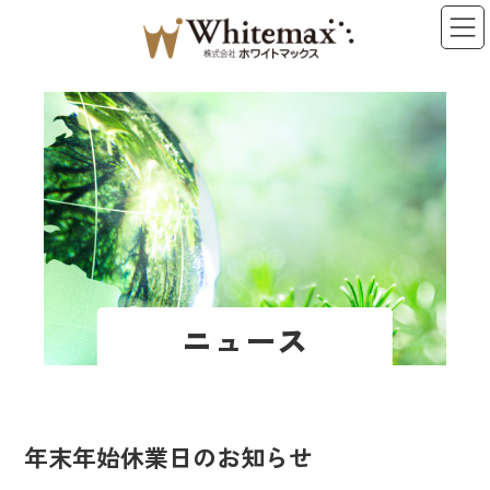
コ
ナ
ン
ビ
テ
ゲ
ン
ー
ツ
シ
へ
ョ
ス
ン
キ
に
ッ
移
プ
動
ニュース
年末年始休業日のお知らせ